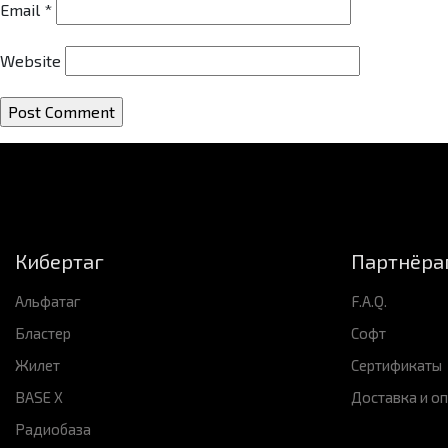
Email
*
Website
Кибертаг
Партнёра
Альфатаг
F.A.Q.
Бластер
Софт
Жилет
Сертификаты
BASE X
Доставка и о
Радиобаза